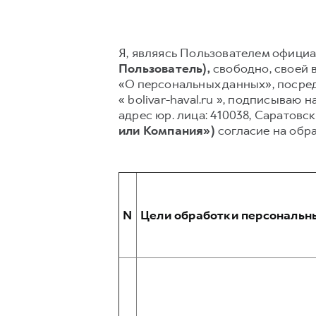
Я, являясь Пользователем официаль
Пользователь),
свободно, своей в
«О персональных данных», посред
« bolivar-haval.ru », подписыв
адрес юр. лица: 410038, Саратовск
или Компания»)
согласие на обр
N
Цели обработки персональн