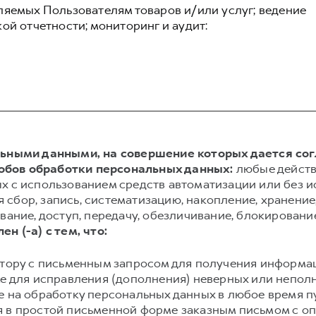
ляемых Пользователям товаров и/или услуг; ведение
ой отчетности; мониторинг и аудит:
альными данными, на совершение которых дается со
обов обработки персональных данных:
любые действ
х с использованием средств автоматизации или без и
сбор, запись, систематизацию, накопление, хранение,
вание, доступ, передачу, обезличивание, блокировани
ен (-а) с тем, что:
атору с письменным запросом для получения информа
же для исправления (дополнения) неверных или непол
е на обработку персональных данных в любое время 
 в простой письменной форме заказным письмом с о