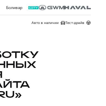
Боливар
Авто в наличии
Тест-драйв
БОТКУ
ННЫХ
Я
АЙТА
RU»