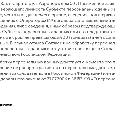
обл, г. Саратов, ул. Аэропорт, дом 50 . Письменное з
оверяющего личность Субъекта персональных данных и
окумента и выдавшем его органе, сведения, подтвержд
шениях с Оператором (№ договора, дата заключения д
ведения), либо сведения, иным образом подтверждаю
 Субъекта персональных данных или его представите
ных в срок, не превышающий 30 (тридцать) дней с дат
ных. В случае отзыва Согласия на обработку персона
персональных данных в отсутствие настоящего Согла
ельством Российской Федерации.
ботку персональных данных действует с момента его 
условие не распространяется на персональные данные,
нения законодательства Российской Федерации) или до
едерального закона от 27.07.2006 г. №152-ФЗ «О персон
POER