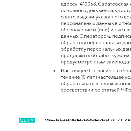
адресу: 410038, Саратовская 
основного документа, удост
о дате выдачи указанного д
персональных данных в отно
обозначение и (или) иные с
данных Оператором, подпись
обработку персональных дан
обработку персональных дан
продолжить обработку моих 
предусмотренным законодат
Настоящее Согласие на обра
течение 10 лет (настоящее 
обрабатывать в целях испол
соответствии со статьей 9 Ф
M6
JOLION
DARGO
DARGO Х
F7
F7x