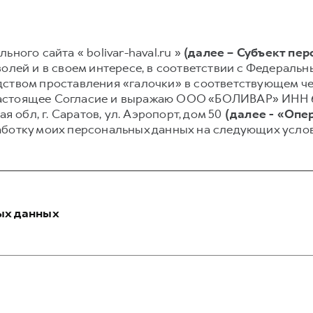
ного сайта « bolivar-haval.ru »
(далее – Субъект пе
олей и в своем интересе, в соответствии с Федеральным
ством проставления «галочки» в соответствующем чек
аю настоящее Согласие и выражаю ООО «БОЛИВАР» ИНН
ая обл, г. Саратов, ул. Аэропорт, дом 50
(далее - «Опе
аботку моих персональных данных на следующих услов
ых данных