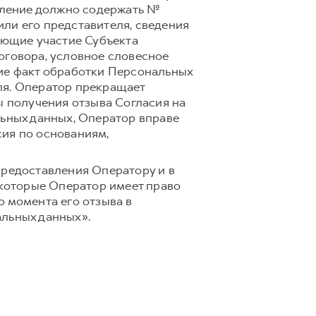
аявление должно содержать №
ли его представителя, сведения
ающие участие Субъекта
оговора, условное словесное
щие факт обработки Персональных
ля. Оператор прекращает
ы получения отзыва Согласия на
льных данных, Оператор вправе
сия по основаниям,
предоставления Оператору и в
 которые Оператор имеет право
 момента его отзыва в
альных данных».