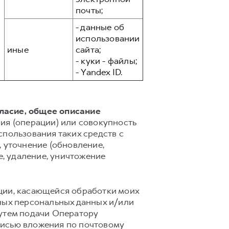
почты;
- данные об
использовании
иные
сайта;
- куки - файлы;
- Yandex ID.
гласие, общее описание
ия (операции) или совокупность
спользования таких средств с
 уточнение (обновление,
е, удаление, уничтожение
ции, касающейся обработки моих
ных персональных данных и/или
путем подачи Оператору
писью вложения по почтовому