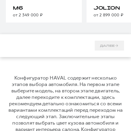
Тест-драйв
СЕРВИСНОЕ ОБСЛУЖИВАНИЕ
О дилере
M6
JOLION
от 2 349 000 ₽
от 2 899 000 ₽
Трейд-ин
Нулевое ТО
Наша команда
DARGO
DARGO X
Программа «Помощь на дороге»
Контакты
от 3 199 000 ₽
от 3 499 000 ₽
КРЕДИТ И СТРАХОВАНИЕ
Регламенты технического обслуживания
Кредитный калькулятор
Электронный ПТС
ДАЛЕЕ
Страхование
Кредит
ПОДДЕРЖКА
F7
F7X
GWM Безопасность
от 2 899 000 ₽
от 3 599 000 ₽
Конфигуратор HAVAL содержит несколько
этапов выбора автомобиля. На первом этапе
КОРПОРАТИВНЫМ КЛИЕНТАМ
Гарантия HAVAL
выберите модель, на втором этапе двигатель,
Для малого бизнеса
Мобильное приложение GWM
далее переходите к комплектации, здесь
рекомендуем детально ознакомиться со всеми
Корпоративным клиентам
Программа «HAVAL Защита+»
вариантами комплектаций перед переходом на
Крупным корпоративным клиентам
Руководства по эксплуатации
следующий этап. Заключительные этапы
POER
от 3 449 000 ₽
Система управления автопарком GWM Fleet
Подписки
позволят выбрать цвет кузова автомобиля и
вариант интерьера салона. Конфигуратор