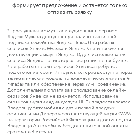
Сервис для корпоративных клиентов
формирует предложение и останется только
HAVAL Лизинг
АКСЕССУАРЫ HAVAL
отправить заявку.
Автомобильные аксессуары
*Прослушивание музыки и аудио-книг в сервисе
АКСЕССУАРЫ HAVAL
Коллекция CITY
Яндекс Музыка доступно при наличии активной
Автомобильные аксессуары
Коллекция Базовая
подписки семейства Яндекс Плюс. Для работы
сервисов Яндекс Музыка и Яндекс Книги требуется
Коллекция CITY
Коллекция Детская
действующий аккаунт Яндекс ID, для использования
сервиса Яндекс Навигатор регистрация не требуется.
Коллекция Базовая
Для работы онлайн-сервисов Яндекса требуется
Коллекция Детская
подключение к сети Интернет, которое доступно через
телематический модуль по ежемесячному лимиту в 4
гигабайта или обеспечение через Wi-Fi соединение.
Дополнительная оплата за использование онлайн-
сервисов Яндекса не взимается. Использование
сервисов мультимедиа (услуги HUT) предоставляется
Владельцу Автомобиля с даты первой продажи
официальным Дилером соответствующей марки GWM
на территории Российской Федерации и доступно для
Владельца Автомобиля без дополнительной оплаты
сроком на 3 месяца.