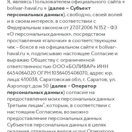
Я, являясь Пользователем официального сайта «
bolivar-haval.ru » (
далее – Субъект
Тест-драйв
СЕРВИСНОЕ ОБСЛУЖИВАНИЕ
О дилере
персональных данных
), свободно, своей волей
Трейд-ин
Нулевое ТО
Наша команда
и в своем интересе, в соответствии с
DARGO
DARGO X
Федеральным законом от 27.07.2006 N 152 - ФЗ
Программа «Помощь на дороге»
Контакты
от 3 199 000 ₽
от 3 499 000 ₽
«О персональных данных», посредством
КРЕДИТ И СТРАХОВАНИЕ
Регламенты технического обслуживания
проставления «галочки» в соответствующем
чек – боксе в на официальном сайте « bolivar-
Кредитный калькулятор
Электронный ПТС
haval.ru », подписываю настоящее Согласие и
Страхование
выражаю Обществу с ограниченной
Кредит
ответственностью ООО «БОЛИВАР» ИНН
ПОДДЕРЖКА
F7
6454064020 ОГРН 1036405406070, адрес юр.
F7X
GWM Безопасность
от 2 899 000 ₽
от 3 599 000 ₽
лица: 410038, Саратовская обл, г. Саратов, ул.
КОРПОРАТИВНЫМ КЛИЕНТАМ
Гарантия HAVAL
Аэропорт, дом 50 (
далее - Оператор
персональных данных
) согласие на
Для малого бизнеса
Мобильное приложение GWM
предоставление моих персональных данных
Корпоративным клиентам
Программа «HAVAL Защита+»
Третьим лицам¹, которым, в соответствии с
настоящим Согласием, возможно
Крупным корпоративным клиентам
Руководства по эксплуатации
предоставление персональных данных
POER
от 3 449 000 ₽
Система управления автопарком
Подписки
Субъектов персональных данных в целях
оказания отдельных видов услуг Оператора