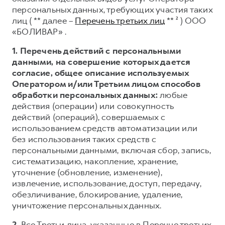
Сервис для корпоративных клиентов
персональных данных, требующих участия таких
HAVAL Лизинг
АКСЕССУАРЫ HAVAL
лиц ( ** далее –
Перечень третьих лиц
** ² ) ООО
«БОЛИВАР» .
Автомобильные аксессуары
АКСЕССУАРЫ HAVAL
Коллекция CITY
1. Перечень действий с персональными
данными, на совершение которых дается
Автомобильные аксессуары
Коллекция Базовая
согласие, общее описание используемых
Коллекция CITY
Коллекция Детская
Оператором и/или Третьим лицом способов
обработки персональных данных:
любые
Коллекция Базовая
действия (операции) или совокупность
Коллекция Детская
действий (операций), совершаемых с
использованием средств автоматизации или
без использования таких средств с
персональными данными, включая сбор, запись,
систематизацию, накопление, хранение,
уточнение (обновление, изменение),
извлечение, использование, доступ, передачу,
обезличивание, блокирование, удаление,
уничтожение персональных данных.
2.
Все Третьи лица, указанные в Перечне третьих