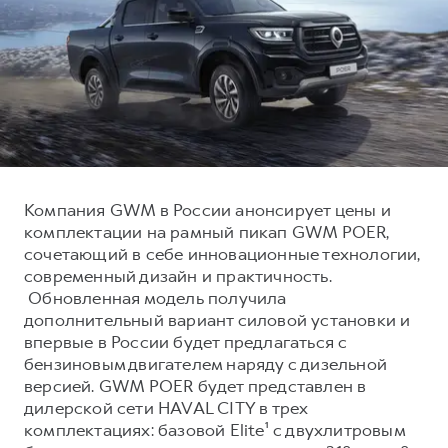
Тест-драйв
СЕРВИСНОЕ ОБСЛУЖИВАНИЕ
О дилере
Трейд-ин
Нулевое ТО
Наша команда
DARGO
DARGO X
Программа «Помощь на дороге»
Контакты
от 3 199 000 ₽
от 3 499 000 ₽
КРЕДИТ И СТРАХОВАНИЕ
Регламенты технического обслуживания
Кредитный калькулятор
Электронный ПТС
Страхование
Компания GWM в России анонсирует цены и
Кредит
ПОДДЕРЖКА
комплектации на рамный пикап GWM POER,
F7
F7X
сочетающий в себе инновационные технологии,
GWM Безопасность
от 2 899 000 ₽
от 3 599 000 ₽
современный дизайн и практичность.
КОРПОРАТИВНЫМ КЛИЕНТАМ
Гарантия HAVAL
Обновленная модель получила
дополнительный вариант силовой установки и
Для малого бизнеса
Мобильное приложение GWM
впервые в России будет предлагаться с
Корпоративным клиентам
Программа «HAVAL Защита+»
бензиновым двигателем наряду с дизельной
версией. GWM POER будет представлен в
Крупным корпоративным клиентам
Руководства по эксплуатации
POER
дилерской сети HAVAL CITY в трех
от 3 449 000 ₽
Система управления автопарком
Подписки
комплектациях: базовой Elite¹ с двухлитровым