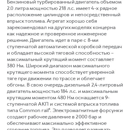
Бензиновый турбированный двигатель объемом
2.0 литра мощностью 218 л.с. имеет 4-х рядное
расположение цилиндров и непосредственный
впрыск топлива. Агрегат хорошо себя
зарекомендовал на других моделях концерна
как надежное и проверенное инженерное
решение. Двигатель идет в паре с 8-ми
ступенчатой автоматической коробкой передач
и обладает высокой тяговой способностью –
максимальный крутящий момент составляет
380 Нм. Широкий диапазон максимального
крутящего момента способствует уверенной
тяге при движении по трассе и облегчает
обгоны. В свою очередь дизельный 2,4-литровый
двигатель мощностью 184 л.с. и максимальным
крутящим моментом 480 Нм оснащается 9-
ступенчатой АКП и системой впрыска топлива
типа Common rail⁶. Электромагнитные форсунки
создают рабочее давление в 2000 бар и
обеспечивают максимально эффективное
сгорание топлива. Это позволяет развивать