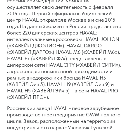
Российской Федерации. Компания
осуществляет свою деятельность с февраля
2014 года. Первый официальный дилерский
центр HAVAL открылся в Москве в июне 2015
года. На данный момент в России представлено
более 220 дилерских центров HAVAL:
интеллектуальные кроссоверы HAVAL JOLION
(«ХАВЕЙЛ ДЖО́ЛИОН»), HAVAL DARGO
(«ХАВЕЙЛ ДА́РГО»,) HAVAL М6 («ХАВЕЙЛ M6»),
HAVAL F7 («ХАВЕЙЛ Ф7») представлены в
дилерской сети HAVAL CITY («ХАВЕЙЛ СИТИ»),
а кроссоверы повышенной проходимости и
рамные внедорожники бренда HAVAL H3
(ХАВЕЙЛ Эйч 3), HAVAL H9 (ХАВЕЙЛ Эйч 9) и
HAVAL H5 (ХАВЕЙЛ Эйч 5) – в сети HAVAL PRO
(«ХАВЕЙЛ ПРО»).
Российский завод HAVAL - первое зарубежное
производственное предприятие GWM полного
цикла. Завод, расположенный на территории
индустриального парка «Узловая» Тульской