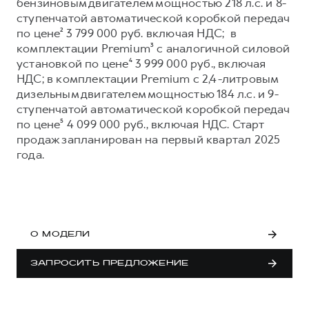
Сервис для корпоративных клиентов
бензиновым двигателем мощностью 218 л.с. и 8-
ступенчатой автоматической коробкой передач
HAVAL Лизинг
АКСЕССУАРЫ HAVAL
по цене² 3 799 000 руб. включая НДС; в
Автомобильные аксессуары
комплектации Premium³ с аналогичной силовой
установкой по цене⁴ 3 999 000 руб., включая
АКСЕССУАРЫ HAVAL
Коллекция CITY
НДС; в комплектации Premium с 2,4-литровым
Автомобильные аксессуары
Коллекция Базовая
дизельным двигателем мощностью 184 л.с. и 9-
ступенчатой автоматической коробкой передач
Коллекция CITY
Коллекция Детская
по цене⁵ 4 099 000 руб., включая НДС. Старт
Коллекция Базовая
продаж запланирован на первый квартал 2025
года.
Коллекция Детская
О МОДЕЛИ
ЗАПРОСИТЬ ПРЕДЛОЖЕНИЕ