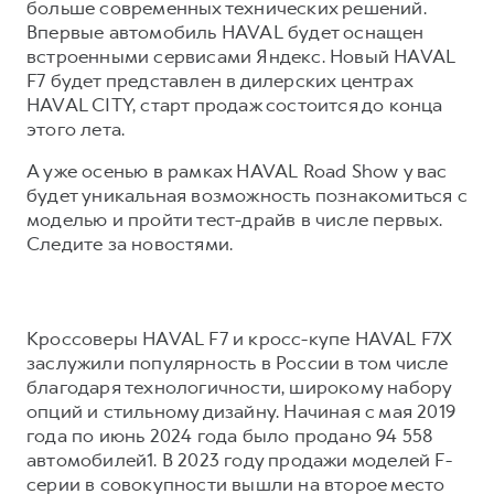
Сервис для корпоративных клиентов
больше современных технических решений.
Впервые автомобиль HAVAL будет оснащен
HAVAL Лизинг
АКСЕССУАРЫ HAVAL
встроенными сервисами Яндекс. Новый HAVAL
Автомобильные аксессуары
F7 будет представлен в дилерских центрах
HAVAL CITY, старт продаж состоится до конца
АКСЕССУАРЫ HAVAL
Коллекция CITY
этого лета.
Автомобильные аксессуары
Коллекция Базовая
А уже осенью в рамках HAVAL Road Show у вас
Коллекция CITY
Коллекция Детская
будет уникальная возможность познакомиться с
Коллекция Базовая
моделью и пройти тест-драйв в числе первых.
Следите за новостями.
Коллекция Детская
Кроссоверы HAVAL F7 и кросс-купе HAVAL F7X
заслужили популярность в России в том числе
благодаря технологичности, широкому набору
опций и стильному дизайну. Начиная с мая 2019
года по июнь 2024 года было продано 94 558
автомобилей1. В 2023 году продажи моделей F-
серии в совокупности вышли на второе место