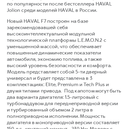
по популярности после бестселлера HAVAL
Jolion среди моделей HAVAL в России.
Новый HAVAL F7 построен на базе
зарекомендовавшей себя
высокоинтеллектуальной модульной
технологической платформы L.E.M.O.N.2 с
уменьшенной массой, что обеспечивает
повышенные динамические показатели
автомобиля, экономию топлива, а также
высокий уровень безопасности и комфорта.
Модель представляет собой 5-ти дверный
универсал и будет представлена в 3
комплектациях: Elite, Premium и Tech Plus и
двумя типами привода. Под капотом могут быть
два варианта двигателя: 1.5-литровый с
турбонаддувом для переднеприводной версии
и турбированный объемом 2 литра в
полноприводном исполнении. Мощность
двигателя в моноприводной версии составляет
150 л.с., крутящий момент - 230 Нм. Модели с