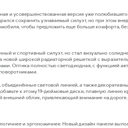
ная и усовершенствованная версия уже полюбившего
рался сохранить узнаваемый силуэт, но при этом вне
мобиля, чтобы предложить еще больше комфорта, без
ный и спортивный силуэт, но стал визуально солидне
на новой широкой радиаторной решеткой с выразител
ами. Оптика полностью светодиодная, с функцией ав
 поворотниками.
, объединённые световой линией, а также декоратив
обавьте к этому 19-дюймовые диски, плавную линию к
й внешний облик, привлекающий внимание на дороге.
логичнее и эргономичнее. Новый дизайн панели выпол